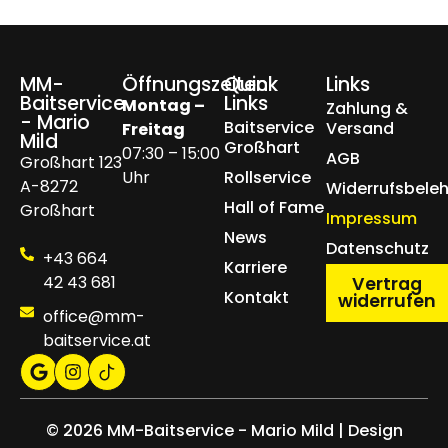
MM-
Öffnungszeiten
Quick
Links
Baitservice
Links
Montag –
Zahlung &
- Mario
Baitservice
Versand
Freitag
Mild
Großhart
07:30 – 15:00
AGB
Großhart 123
Uhr
Rollservice
A-8272
Widerrufsbele
Hall of Fame
Großhart
Impressum
News
Datenschutz
+43 664
Karriere
42 43 681
Vertrag
Kontakt
widerrufen
office@mm-
baitservice.at
© 2026 MM-Baitservice - Mario Mild | Design