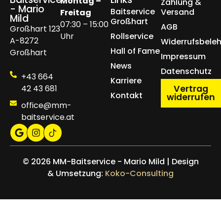
Montag –
Zahlung &
- Mario
Baitservice
Versand
Freitag
Mild
Großhart
07:30 – 15:00
AGB
Großhart 123
Uhr
Rollservice
A-8272
Widerrufsbele
Hall of Fame
Großhart
Impressum
News
Datenschutz
+43 664
Karriere
42 43 681
Vertrag
Kontakt
widerrufen
office@mm-
baitservice.at
© 2026 MM-Baitservice - Mario Mild | Design
& Umsetzung:
Koko-Consulting