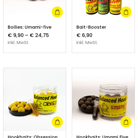
Boilies: Umami-five
Bait-Booster
€
9,90
–
€
24,75
€
6,90
inkl. MwSt.
inkl. MwSt.
Hookbaits: Obsession
Hookbaits: Umami Five