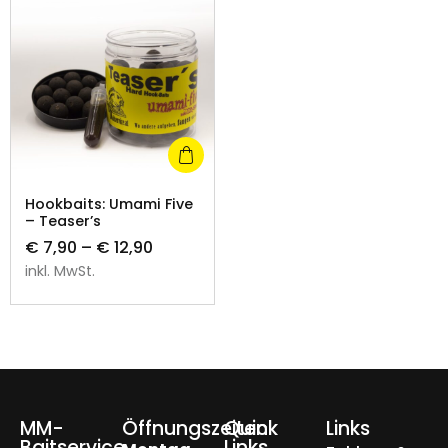
Hookbaits: Umami Five
– Teaser’s
€
7,90
–
€
12,90
inkl. MwSt.
MM-
Öffnungszeiten
Quick
Links
Baitservice
Links