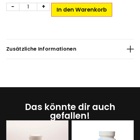
−
+
In den Warenkorb
Zusätzliche Informationen
Gewicht
0,2 kg
Sorte
Das könnte dir auch
Fruit acid Mussel, Soluble Crayfish, Horrible Cheese,
gefallen!
Umami-five, Sweety´s, NG-Stim, Butyric acid
Crustacean, Obsession, M-Puls Complex