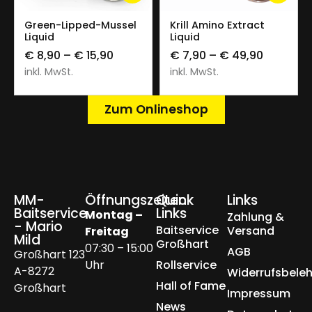
Green-Lipped-Mussel
Krill Amino Extract
Liquid
Liquid
€
8,90
–
€
15,90
€
7,90
–
€
49,90
inkl. MwSt.
inkl. MwSt.
Zum Onlineshop
MM-
Öffnungszeiten
Quick
Links
Baitservice
Links
Montag –
Zahlung &
- Mario
Baitservice
Versand
Freitag
Mild
Großhart
07:30 – 15:00
AGB
Großhart 123
Uhr
Rollservice
A-8272
Widerrufsbele
Hall of Fame
Großhart
Impressum
News