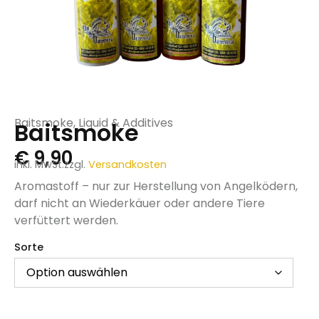
Baitsmoke
,
Liquid & Additives
Baitsmoke
€
9,90
inkl. MwSt.
zzgl.
Versandkosten
Aromastoff – nur zur Herstellung von Angelködern,
darf nicht an Wiederkäuer oder andere Tiere
verfüttert werden.
Sorte