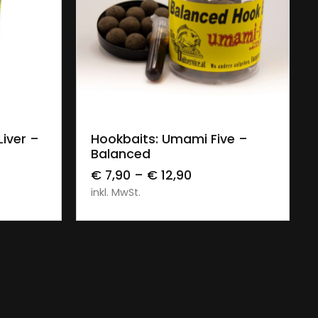
en
Ausführung wählen
Liver –
Hookbaits: Umami Five –
Balanced
€
7,90
–
€
12,90
inkl. MwSt.