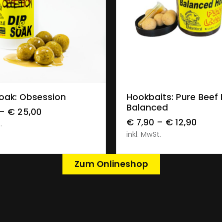
usführung wählen
Ausführung wähl
Soak: Obsession
Hookbaits: Pure Beef 
Balanced
–
€
25,00
€
7,90
–
€
12,90
.
inkl. MwSt.
Zum Onlineshop