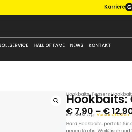
Karriere
ROLLSERVICE
HALL OF FAME
NEWS
KONTAKT
Hookbaits
,
Teasers Hookbait
Hookbaits:
€
7,90
–
€
12,9
inkl. MwSt.
zzgl.
Versandkosten
Hard Hookbaits, perfekt für 
gegen Krebs, Weißfisch und