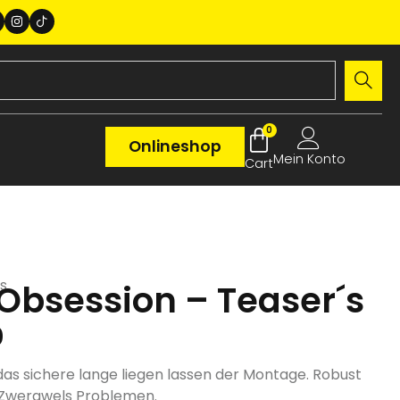
0
Onlineshop
Mein Konto
s
 Obsession – Teaser´s
0
das sichere lange liegen lassen der Montage. Robust
 Zwergwels Problemen.