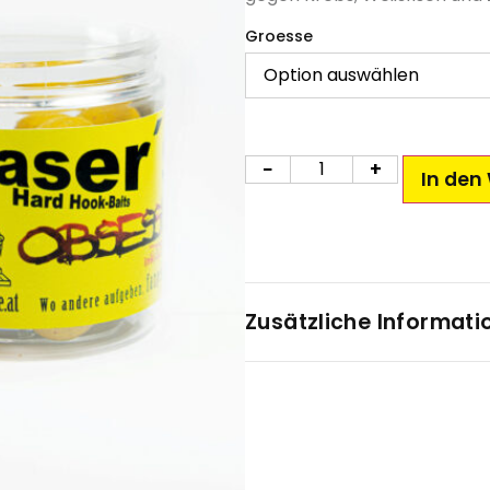
Groesse
−
+
In den
Zusätzliche Informati
Gewicht
n. v.
Groesse
12 mm, 