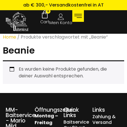
ab € 300,- Versandkostenfrei in AT
0
Mein Konto
Home
/ Produkte verschlagwortet mit „Beanie“
Beanie
Es wurden keine Produkte gefunden, die
deiner Auswahl entsprechen.
MM-
Öffnungszeiten
Quick
Links
Baitservice
Links
Montag –
Zahlung &
- Mario
Baitservice
Versand
Freitag
Mild