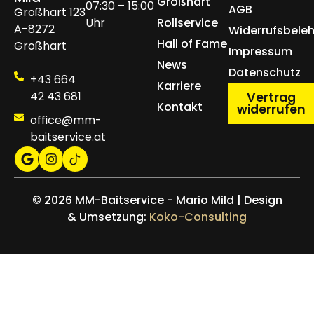
Großhart
07:30 – 15:00
AGB
Großhart 123
Uhr
Rollservice
A-8272
Widerrufsbele
Hall of Fame
Großhart
Impressum
News
Datenschutz
+43 664
Karriere
42 43 681
Vertrag
Kontakt
widerrufen
office@mm-
baitservice.at
© 2026 MM-Baitservice - Mario Mild | Design
& Umsetzung:
Koko-Consulting