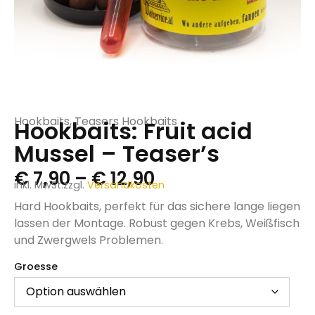
Hookbaits
,
Teasers Hookbaits
Hookbaits: Fruit acid
Mussel – Teaser’s
€
7,90
–
€
12,90
inkl. MwSt.
zzgl.
Versandkosten
Hard Hookbaits, perfekt für das sichere lange liegen
lassen der Montage. Robust gegen Krebs, Weißfisch
und Zwergwels Problemen.
Groesse