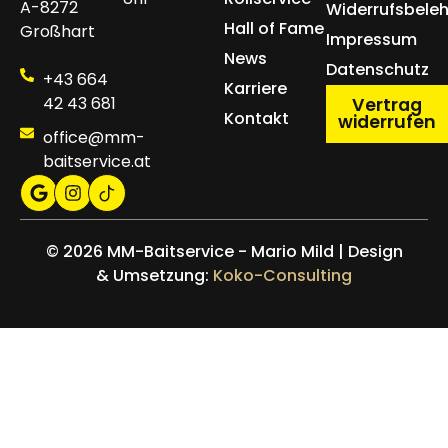
A-8272
Widerrufsbele
Hall of Fame
Großhart
Impressum
News
Datenschutz
+43 664
Karriere
42 43 681
Vertrag
Kontakt
widerrufen
office@mm-
baitservice.at
© 2026 MM-Baitservice - Mario Mild | Design
& Umsetzung:
Koko-Consulting