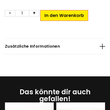
−
+
In den Warenkorb
Zusätzliche Informationen
Gewicht
n. v.
Groesse
Das könnte dir auch
12 mm, 16 mm, 20 mm, 26 mm, 26/35 mm, 30 mm
gefallen!