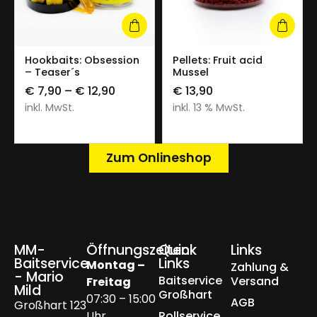
Hookbaits: Obsession
Pellets: Fruit acid
– Teaser´s
Mussel
€
7,90
–
€
12,90
€
13,90
inkl. MwSt.
inkl. 13 % MwSt.
Zum Onlineshop
MM-
Öffnungszeiten
Quick
Links
Baitservice
Links
Montag –
Zahlung &
- Mario
Baitservice
Versand
Freitag
Mild
Großhart
07:30 – 15:00
AGB
Großhart 123
Uhr
Rollservice