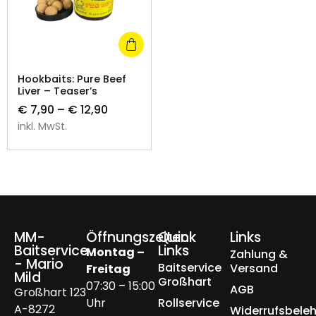
Hookbaits: Pure Beef
Liver – Teaser’s
€
7,90
–
€
12,90
inkl. MwSt.
MM-
Öffnungszeiten
Quick
Links
Baitservice
Links
Montag –
Zahlung &
- Mario
Baitservice
Versand
Freitag
Mild
Großhart
07:30 – 15:00
AGB
Großhart 123
Uhr
Rollservice
A-8272
Widerrufsbele